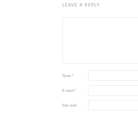
LEAVE A REPLY
Nom
*
E-mail
*
Site web