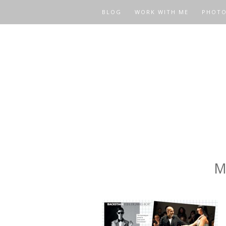
BLOG
WORK WITH ME
PHOT
M