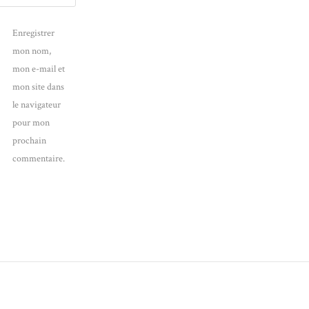
Enregistrer
mon nom,
mon e-mail et
mon site dans
le navigateur
pour mon
prochain
commentaire.