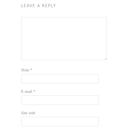
LEAVE A REPLY
Nom
*
E-mail
*
Site web