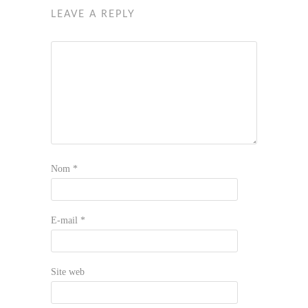
LEAVE A REPLY
Nom
*
E-mail
*
Site web