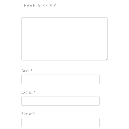
LEAVE A REPLY
Nom
*
E-mail
*
Site web