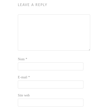
LEAVE A REPLY
Nom
*
E-mail
*
Site web