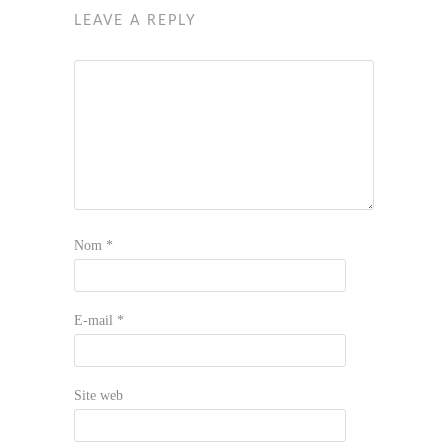
LEAVE A REPLY
Nom
*
E-mail
*
Site web