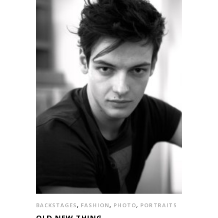
BACKSTAGES
,
FASHION
,
PHOTO
,
PORTRAITS
OLD NEW THING