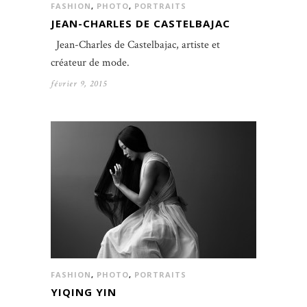
FASHION
,
PHOTO
,
PORTRAITS
JEAN-CHARLES DE CASTELBAJAC
Jean-Charles de Castelbajac, artiste et
créateur de mode.
février 9, 2015
FASHION
,
PHOTO
,
PORTRAITS
YIQING YIN