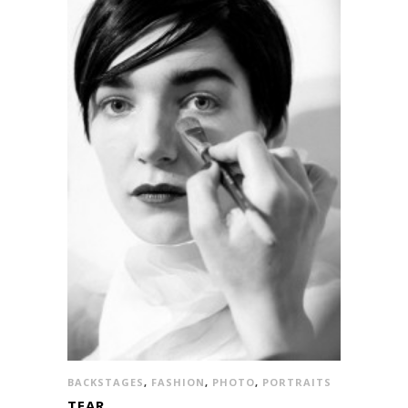
BACKSTAGES
,
FASHION
,
PHOTO
,
PORTRAITS
TEAR