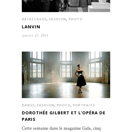
BACKSTAGES
,
FASHION
,
PHOTO
LANVIN
janvier 21, 2014
DANSE
,
FASHION
,
PHOTO
,
PORTRAITS
DOROTHÉE GILBERT ET L’OPÉRA DE
PARIS
Cette semaine dans le magazine Gala, cinq