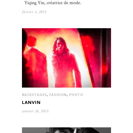
Yiqing Yin, créatrice de mode.
février 3, 2015
BACKSTAGES
,
FASHION
,
PHOTO
LANVIN
janvier 26, 2015