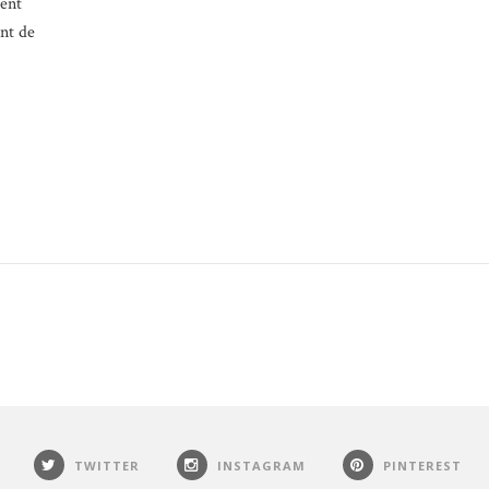
tent
nt de
TWITTER
INSTAGRAM
PINTEREST