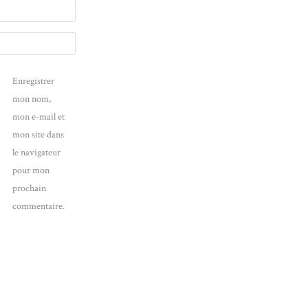
Enregistrer
mon nom,
mon e-mail et
mon site dans
le navigateur
pour mon
prochain
commentaire.