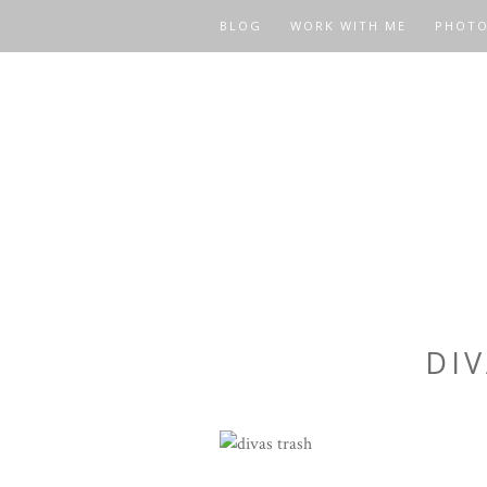
BLOG
WORK WITH ME
PHOT
DI