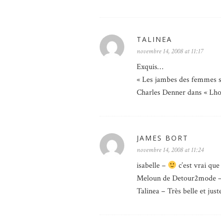
TALINEA
novembre 14, 2008 at 11:17
Exquis…
« Les jambes des femmes so
Charles Denner dans « Lh
JAMES BORT
novembre 14, 2008 at 11:24
isabelle –
c’est vrai que
Meloun de Detour2mode – M
Talinea – Très belle et jus