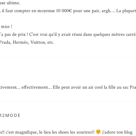
uxe ultime.
ix, il faut compter en moyenne 10 000€ pour une pair, argh…. La plupar
 miss !
n’a pas de prix ! C’est vrai qu’il y avait réuni dans quelques mètres car
 Prada, Hermès, Vuitton, etc.
tivement… effectivement… Elle peut avoir un air cool la fille au sac Pr
R2MODE
s!! c’est magnifique, le lieu les shoes les sourires!!
j’adore ton blog