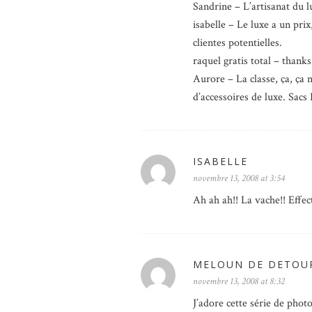
Sandrine – L’artisanat du l
isabelle – Le luxe a un pr
clientes potentielles.
raquel gratis total – thanks
Aurore – La classe, ça, ça 
d’accessoires de luxe. Sacs
ISABELLE
novembre 13, 2008 at 3:54
Ah ah ah!! La vache!! Effec
MELOUN DE DETOU
novembre 13, 2008 at 8:32
J’adore cette série de photo