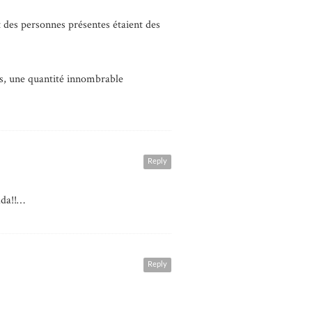
t des personnes présentes étaient des
rés, une quantité innombrable
Reply
ada!!…
Reply