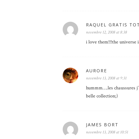
RAQUEL GRATIS TO
novembre 12, 2008 at 8:38
i love them!!!the universe i
AURORE
novembre 13, 2008 at 9:31
hummm….les chaussures j’ado
belle collection;)
JAMES BORT
novembre 13, 2008 at 10:51