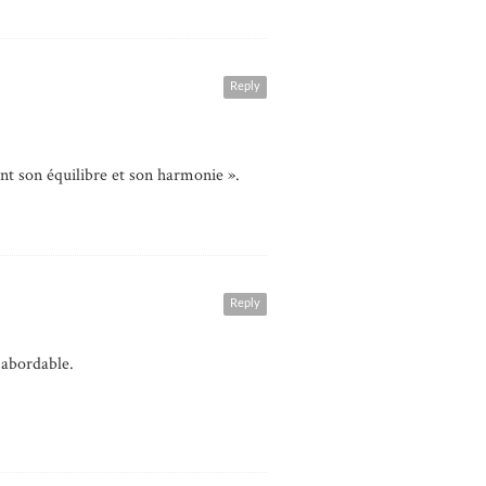
Reply
nt son équilibre et son harmonie ».
Reply
s abordable.