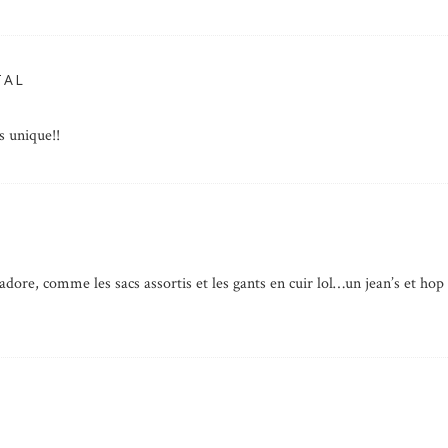
TAL
s unique!!
re, comme les sacs assortis et les gants en cuir lol…un jean’s et hop l