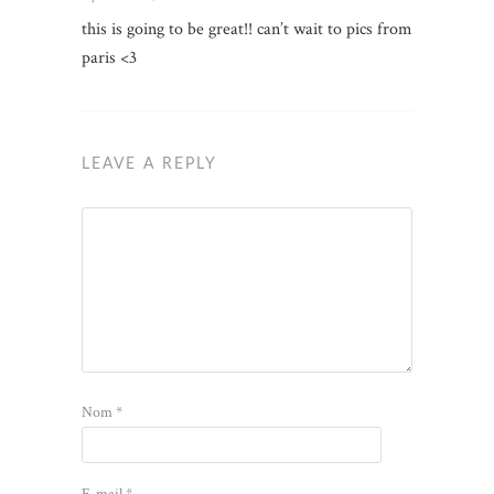
this is going to be great!! can’t wait to pics from
paris <3
LEAVE A REPLY
Nom
*
E-mail
*