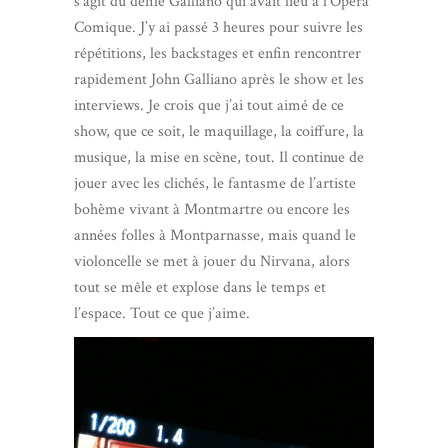
s’agit du défilé Galliano qui avait lieu à l’Opéra
Comique. J’y ai passé 3 heures pour suivre les
répétitions, les backstages et enfin rencontrer
rapidement John Galliano après le show et les
interviews. Je crois que j’ai tout aimé de ce
show, que ce soit, le maquillage, la coiffure, la
musique, la mise en scène, tout. Il continue de
jouer avec les clichés, le fantasme de l’artiste
bohème vivant à Montmartre ou encore les
années folles à Montparnasse, mais quand le
violoncelle se met à jouer du Nirvana, alors
tout se mêle et explose dans le temps et
l’espace. Tout ce que j’aime.