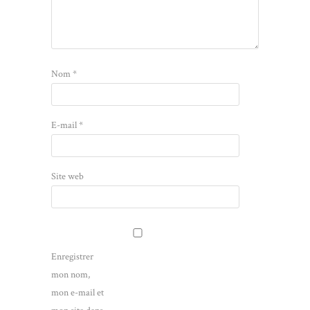
Nom
*
E-mail
*
Site web
Enregistrer
mon nom,
mon e-mail et