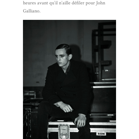
heures avant qu’il n’aille défiler pour John
Galliano.