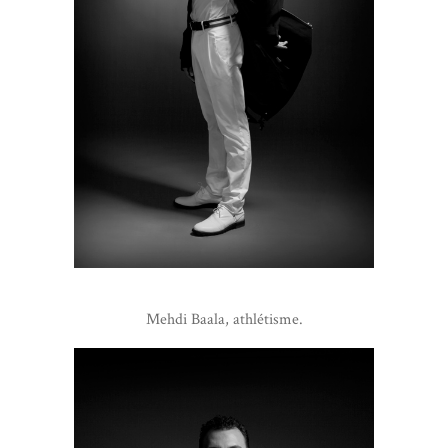
Mehdi Baala, athlétisme.