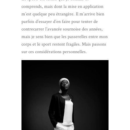
comprends, mais dont la mise en application
m’est quelque peu étrangère. Il m’arrive bien
parfois d’essayer d’en faire pour tenter de
contrecarrer l’avancée sournoise des années,
mais je sens bien que les passerelles entre mon
corps et le sport restent fragiles. Mais passons
sur ces considérations personnelles.