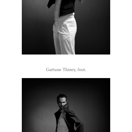
Gaëtane Thiney, foot.