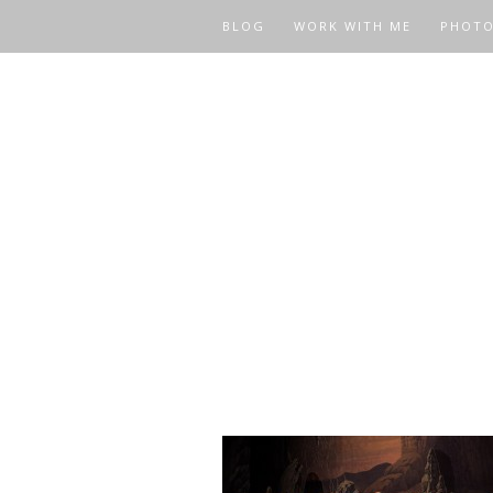
BLOG
WORK WITH ME
PHOT