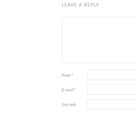
LEAVE A REPLY
Nom
*
E-mail
*
Site web