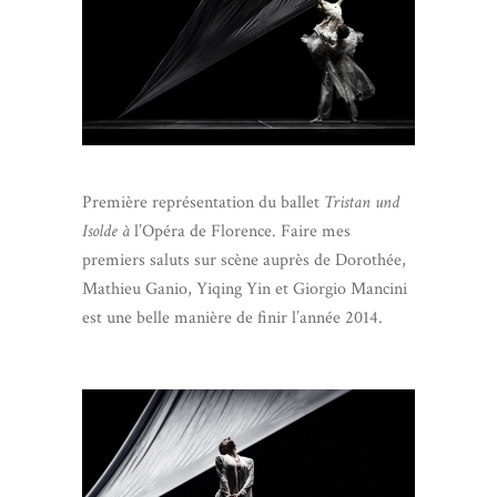
Première représentation du ballet
Tristan und
Isolde à
l’Opéra de Florence. Faire mes
premiers saluts sur scène auprès de Dorothée,
Mathieu Ganio, Yiqing Yin et Giorgio Mancini
est une belle manière de finir l’année 2014.