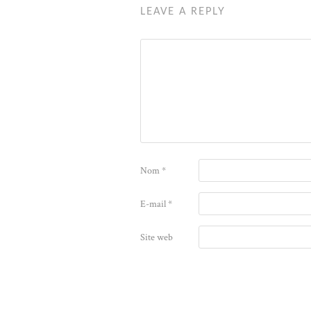
LEAVE A REPLY
Nom
*
E-mail
*
Site web