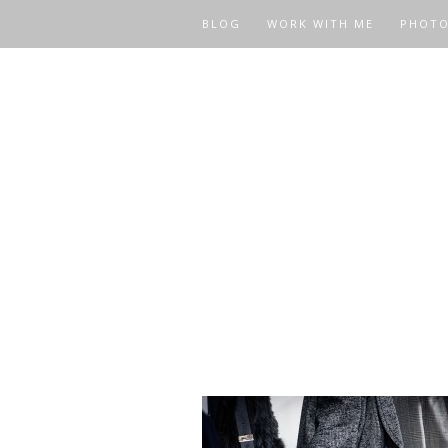
BLOG
WORK WITH ME
PHOT