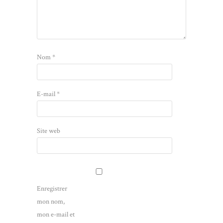
Nom
*
E-mail
*
Site web
Enregistrer
mon nom,
mon e-mail et