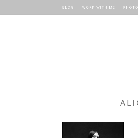
BLOG
WORK WITH ME
PHOT
ALI