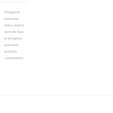
Enregistrer
mon nom,
mon e-mail et
mon site dans
le navigateur
pour mon
prochain
commentaire.