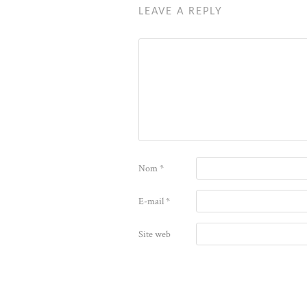
LEAVE A REPLY
Nom
*
E-mail
*
Site web