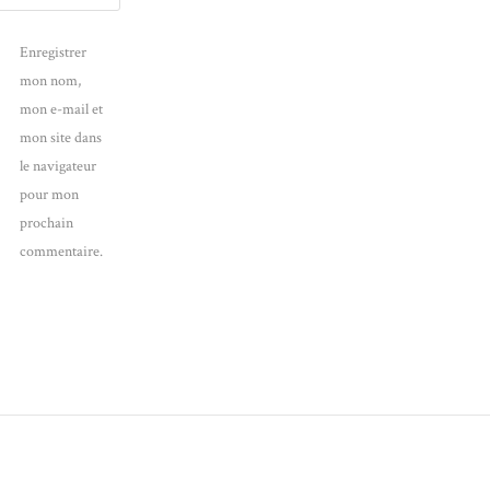
Enregistrer
mon nom,
mon e-mail et
mon site dans
le navigateur
pour mon
prochain
commentaire.