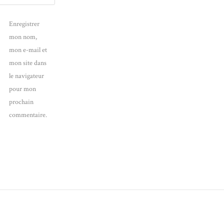
Enregistrer
mon nom,
mon e-mail et
mon site dans
le navigateur
pour mon
prochain
commentaire.