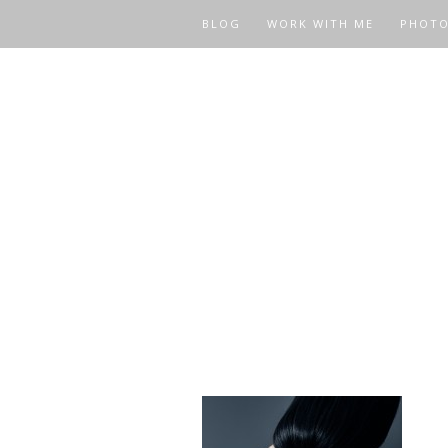
BLOG
WORK WITH ME
PHOT