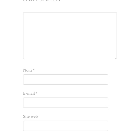
LEAVE A REPLY
Nom
*
E-mail
*
Site web