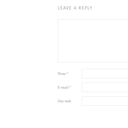
LEAVE A REPLY
Nom
*
E-mail
*
Site web