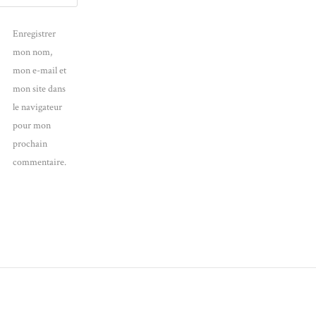
Enregistrer
mon nom,
mon e-mail et
mon site dans
le navigateur
pour mon
prochain
commentaire.