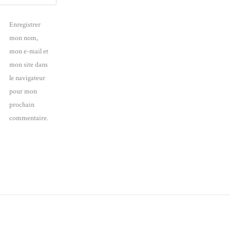
Enregistrer
mon nom,
mon e-mail et
mon site dans
le navigateur
pour mon
prochain
commentaire.