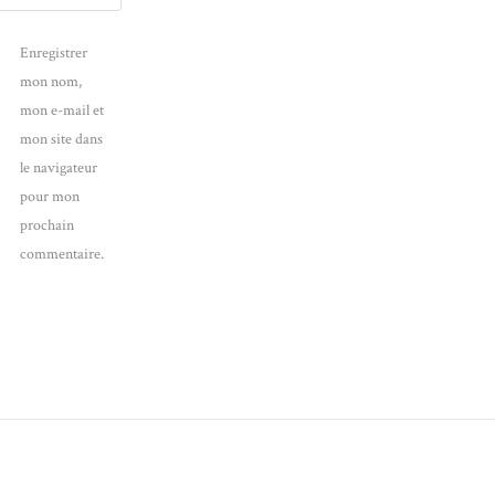
Enregistrer
mon nom,
mon e-mail et
mon site dans
le navigateur
pour mon
prochain
commentaire.