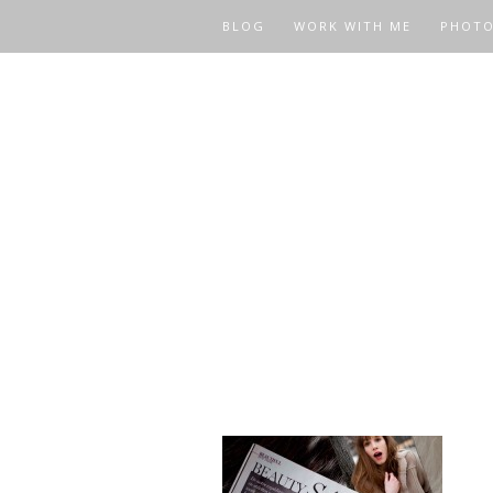
BLOG
WORK WITH ME
PHOT