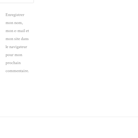
Enregistrer
mon nom,
mon e-mail et
mon site dans
le navigateur
pour mon
prochain
commentaire.