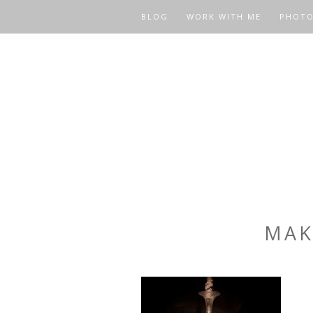
BLOG
WORK WITH ME
PHOT
MAK