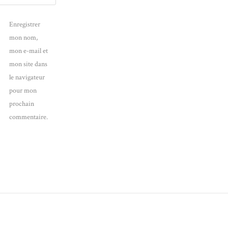
Enregistrer
mon nom,
mon e-mail et
mon site dans
le navigateur
pour mon
prochain
commentaire.