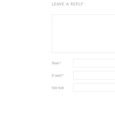
LEAVE A REPLY
Nom
*
E-mail
*
Site web