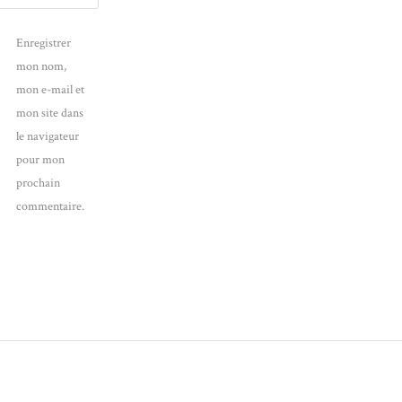
Enregistrer
mon nom,
mon e-mail et
mon site dans
le navigateur
pour mon
prochain
commentaire.