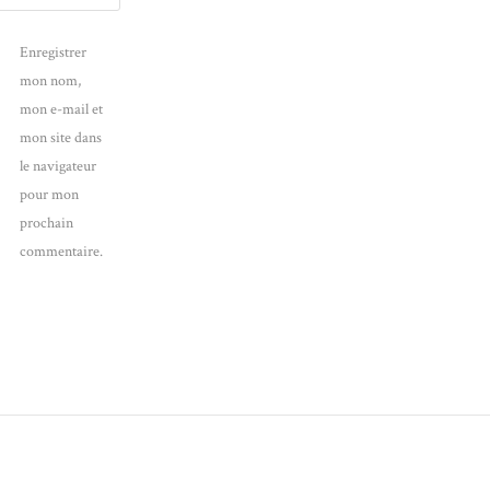
Enregistrer
mon nom,
mon e-mail et
mon site dans
le navigateur
pour mon
prochain
commentaire.