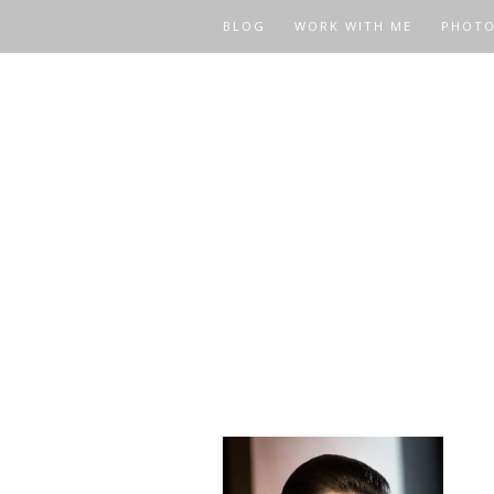
BLOG
WORK WITH ME
PHOT