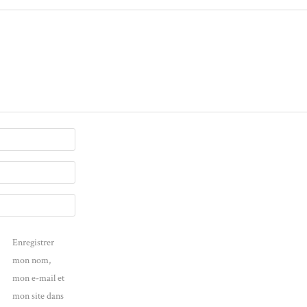
Enregistrer
mon nom,
mon e-mail et
mon site dans