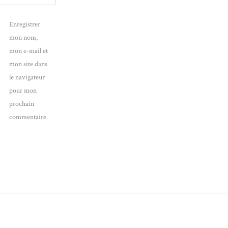
Enregistrer
mon nom,
mon e-mail et
mon site dans
le navigateur
pour mon
prochain
commentaire.