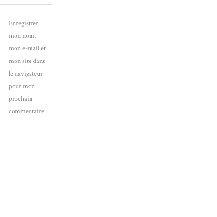
Enregistrer
mon nom,
mon e-mail et
mon site dans
le navigateur
pour mon
prochain
commentaire.