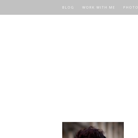
BLOG
WORK WITH ME
PHOT