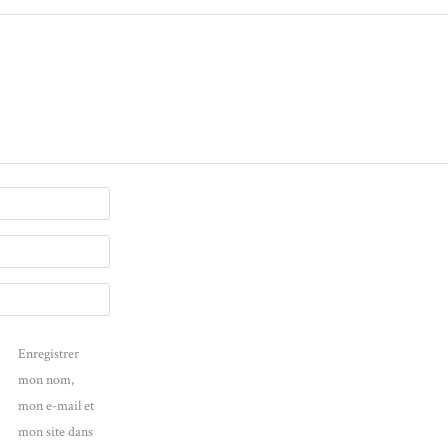
Enregistrer
mon nom,
mon e-mail et
mon site dans