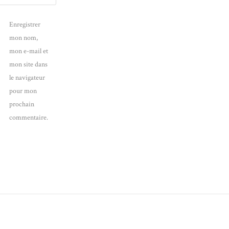
Enregistrer
mon nom,
mon e-mail et
mon site dans
le navigateur
pour mon
prochain
commentaire.