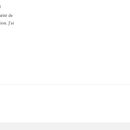
N
néité de
ion. J’ai