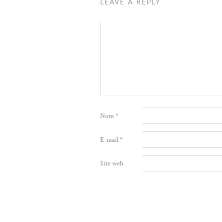
LEAVE A REPLY
Nom
*
E-mail
*
Site web