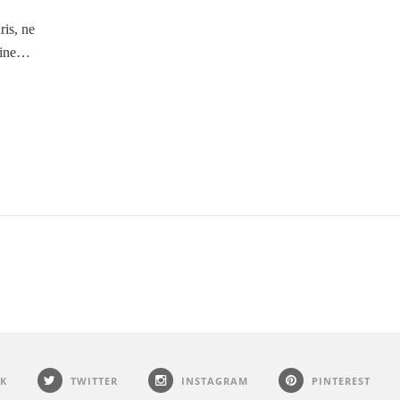
ris, ne
zine…
K
TWITTER
INSTAGRAM
PINTEREST