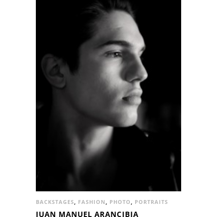
BACKSTAGES
,
FASHION
,
PHOTO
,
PORTRAITS
JUAN MANUEL ARANCIBIA