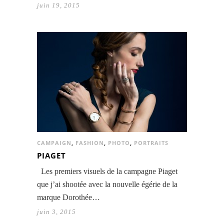
juin 19, 2015
CAMPAIGN
,
FASHION
,
PHOTO
,
PORTRAITS
PIAGET
Les premiers visuels de la campagne Piaget
que j’ai shootée avec la nouvelle égérie de la
marque Dorothée…
juin 3, 2015