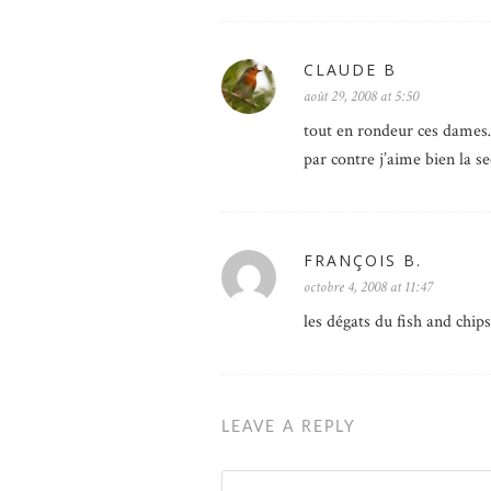
CLAUDE B
août 29, 2008 at 5:50
tout en rondeur ces dames
par contre j’aime bien la s
FRANÇOIS B.
octobre 4, 2008 at 11:47
les dégats du fish and chip
LEAVE A REPLY