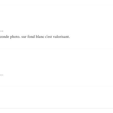
….
econde photo. sur fond blanc c’est valorisant.
s…