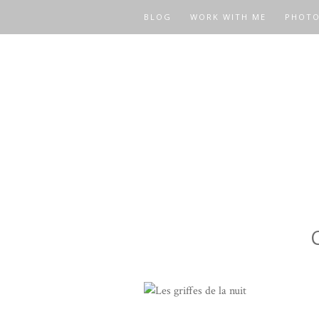
BLOG
WORK WITH ME
PHOT