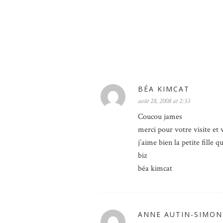
BÉA KIMCAT
août 28, 2008 at 2:53
Coucou james
merci pour votre visite et
j’aime bien la petite fille q
biz
béa kimcat
ANNE AUTIN-SIMON