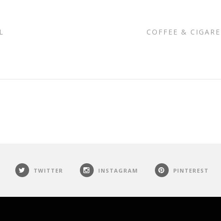
L
COFFEE & CIGAR
TWITTER
INSTAGRAM
PINTEREST