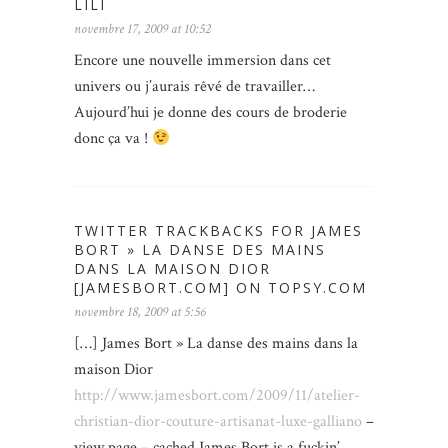
LILI
novembre 17, 2009 at 10:52
Encore une nouvelle immersion dans cet
univers ou j’aurais rêvé de travailler…
Aujourd’hui je donne des cours de broderie
donc ça va !
TWITTER TRACKBACKS FOR JAMES
BORT » LA DANSE DES MAINS
DANS LA MAISON DIOR
[JAMESBORT.COM] ON TOPSY.COM
novembre 18, 2009 at 5:56
[…] James Bort » La danse des mains dans la
maison Dior
http://www.jamesbort.com/2009/11/atelier-
christian-dior-couture-artisanat-luxe-galliano
–
view page – cached James Bort is a fuckin’