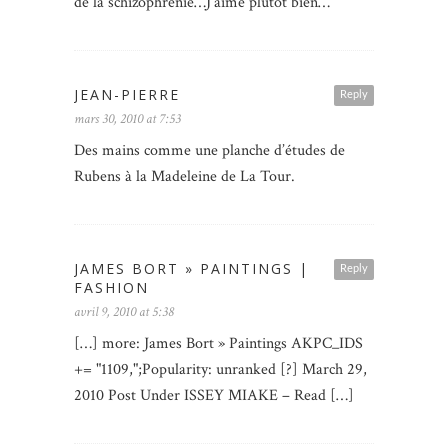
de la schizophrénie…J’aime plutot bien…
JEAN-PIERRE
Reply
mars 30, 2010 at 7:53
Des mains comme une planche d’études de
Rubens à la Madeleine de La Tour.
JAMES BORT » PAINTINGS |
Reply
FASHION
avril 9, 2010 at 5:38
[…] more: James Bort » Paintings AKPC_IDS
+= "1109,";Popularity: unranked [?] March 29,
2010 Post Under ISSEY MIAKE – Read […]