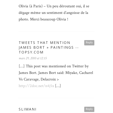
Olivia (à Paris) – Un peu déroutant oui, il se
dégage même un sentiment d’angoisse de la
photo. Merci beaucoup Olivia !
TWEETS THAT MENTION
Reply
JAMES BORT » PAINTINGS --
TOPSY.COM
mars 29, 2010 at 12:15
[…] This post was mentioned on Twitter by
James Bort. James Bort said: Miyake, Cacharel
Vs Caravage, Delacroix >
http://2doc.net/n4j5x
[…]
SLIMANI
Reply