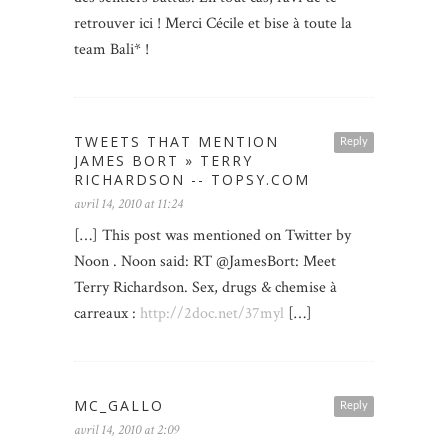
retrouver ici ! Merci Cécile et bise à toute la
team Bali* !
TWEETS THAT MENTION
Reply
JAMES BORT » TERRY
RICHARDSON -- TOPSY.COM
avril 14, 2010 at 11:24
[…] This post was mentioned on Twitter by
Noon . Noon said: RT @JamesBort: Meet
Terry Richardson. Sex, drugs & chemise à
carreaux :
http://2doc.net/37myl
[…]
MC_GALLO
Reply
avril 14, 2010 at 2:09