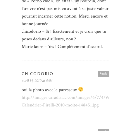
de « Porno chic ». En effet Guy Bourdin, dont
l’œuvre n’est pas mis en avant à sa juste valeur
pourrait incarner cette notion. Merci encore et
bonne journée !
chicodorio – Si ! Exactement et je crois que tu
poses dedans d’ailleurs, non ?
Marie laure – Yes ! Complètement d’accord.
CHICODORIO
Reply
avril 14, 2010 at 5:04
oui la photo avec le paresseux
http://images.caradisiac.com/images/6/7/4/9/36749/S0-
Calendrier-Pirelli-2010-moite-148451.jpg